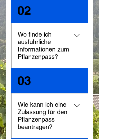
Antwort folgt in Kürze
02
Wo finde ich
ausführliche
Informationen zum
Pflanzenpass?
Ausführliche Informationen
03
zum Pflanzenpass finden
Sie auf der Webseite des
Eidgenössischen
Pflanzenschutzdienstes
Wie kann ich eine
EPSD. Das Handbuch zum
Zulassung für den
Pflanzenpass (auf der
Pflanzenpass
Webseite des EPSD unter
beantragen?
Weiterführende